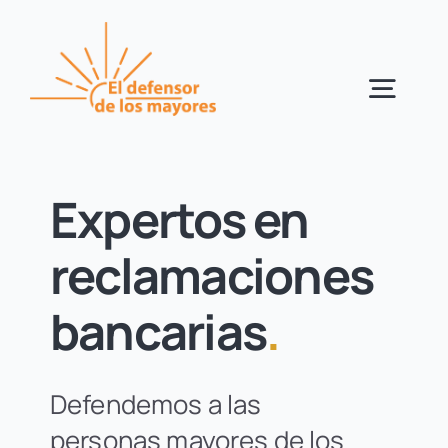
Saltar
al
contenido
Togg
Navig
Servicios
Expertos en
Quiénes somos
reclamaciones
Cómo trabajamos
bancarias
.
Casos reales
Defendemos a las
Estudiamos tu caso
GRATIS
personas mayores de los